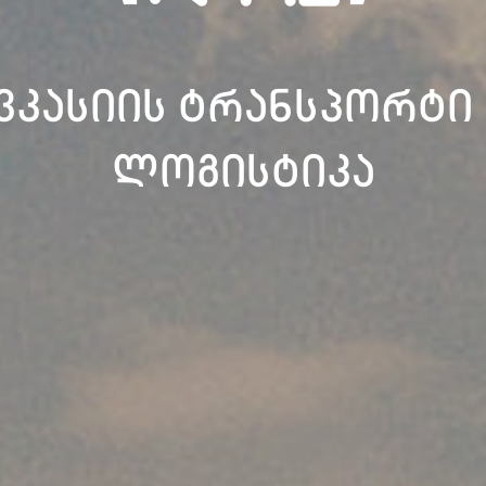
ვკასიის ტრანსპორტი
ლოგისტიკა