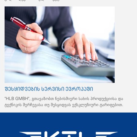
შესყიდვების სერვისი ევროპაში
"HLB GMBH", გთავაზობთ ნებისმიერი სახის პროდუქციისა და
ტექნიკის შერჩევასა თუ შესყიდვას ექსკლუზიური ტარიფებით.